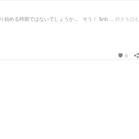
める時期ではないでしょうか… そう！ &nb …
続きを読
コメ
0