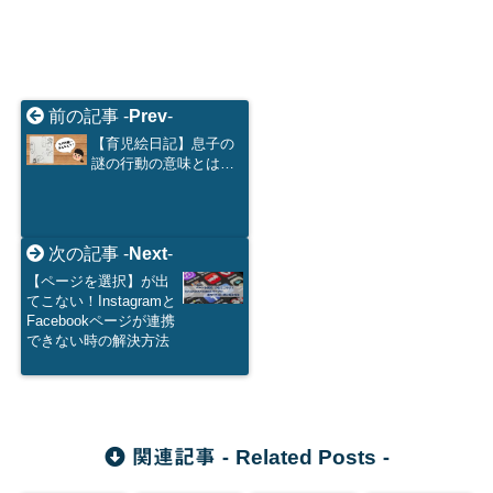
前の記事 -
Prev
-
【育児絵日記】息子の
謎の行動の意味とは…
次の記事 -
Next
-
【ページを選択】が出
てこない！Instagramと
Facebookページが連携
できない時の解決方法
Related Posts
関連記事 -
-