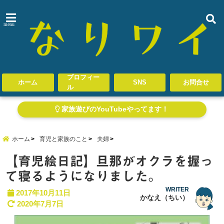
menu
プロフィー
ホーム
SNS
お問合せ
ル
家族遊びのYouTubeやってます！
ホーム
育児と家族のこと
夫婦
【育児絵日記】旦那がオクラを握っ
て寝るようになりました。
WRITER
2017年10月11日
かなえ（ちい）
2020年7月7日