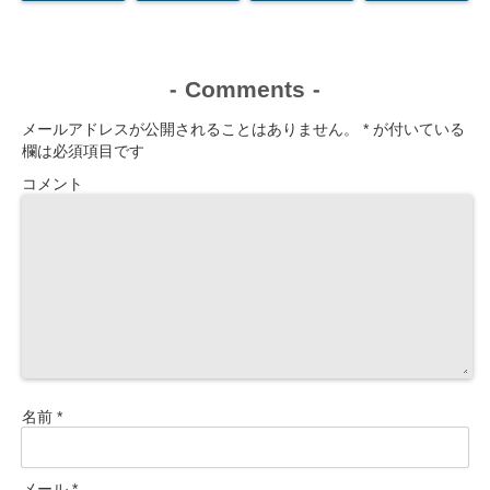
くね？』と思
で広いお部屋
と思った話
てきた【写真
ってしまった
でゆっくり～
いっぱい】
話
Comments
-
-
メールアドレスが公開されることはありません。
*
が付いている
欄は必須項目です
コメント
名前
*
メール
*