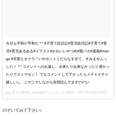
今日も平和だ平和だ * * #子育て絵日記#育児絵日記#子育て#育
児#育児あるある#イラスト#かわいいやつめ#親バカ#漫画#man
ga #旦那とオクラ * いやホントくだらなすぎて、すみませんっ
した！ * * コメントへのお返し、出来たり出来なかったり遅かっ
たりでスミマセン！ でもコメントして下さったらメチャクチャ
嬉しいし、ニヤニヤしながら全部読んでます(^o^)／
ちい
さん(@chii_manga)がシェアした投稿 –
2017年10月月8日午前8時37分PDT
のぞいてみて下さい♪