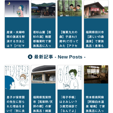
産後・夫婦時
若杉山麓【若
【篠栗九大の
福岡県田川市
間の激減を解
杉の湯】粕屋
森】子連れ(1
【源じいの森
消する方法と
郡篠栗町で家
歳半)で行って
温泉】で家族
は？【パピマ
族風呂に入っ
みた【アクセ
風呂！食事も
ミの記事が更
てきた【写真
ス・駐車場・
できるしキャ
新されまし
アリ】
歩き方・持ち
ンプや川遊び
New Posts
最新記事 -
-
た】
物・周辺施
の後に最高
設】
息子が保育園
福岡県筑紫野
『母子手帳』
熊本県南阿蘇
の先生に怒ら
市【筑紫野/天
はさみしい？
【阿蘇白水温
れた理由をき
拝の郷】の家
３歳児検診で
泉 瑠璃】で家
いて『別に良
族風呂！綺麗
「なんでよ」
族風呂に入っ