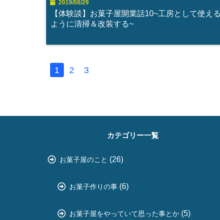
2019/08/29
【体験談】お菓子屋開業話10~工房として使え
ように清掃＆改装する~
1
2
3
カテゴリー一覧
(26)
お菓子屋のこと
(6)
お菓子作りの事
(5)
お菓子屋をやっていて思った事とか