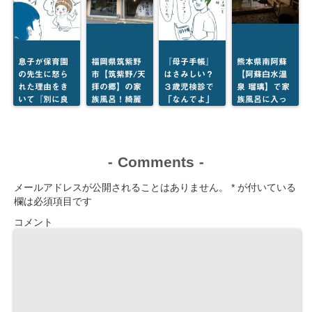
め
息子が保育園
福岡県筑紫野
『母子手帳』
熊本県南阿蘇
の先生に怒ら
市【筑紫野/天
はさみしい？
【阿蘇白水温
れた理由をき
拝の郷】の家
３歳児検診で
泉 瑠璃】で家
いて『別に良
族風呂！綺麗
「なんでよ」
族風呂に入っ
くね？』と思
で広いお部屋
と思った話
てきた【写真
ってしまった
でゆっくり～
いっぱい】
話
Comments
-
-
メールアドレスが公開されることはありません。
*
が付いている
欄は必須項目です
コメント