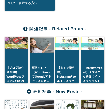
ブログに表示する方法
Related Posts
関連記事 -
-
【ブログ初心
原因ソレ!?
【まるで説明
【InstagramFe
者専用!】
【WordPress
書】
ed】スマホで
WordPressブ
でGoogleアド
InstagramFee
も綺麗にイン
ログにSNSの
センス自動広
d-インスタグ
スタグラムを
ページを連携
告】表示され
ラムを
WordPressブ
させて記事内
ない理由５つ
WordPressブ
ログに表示す
New Posts
最新記事 -
-
やウィジェッ
と解決方法
ログに表示さ
る方法
トに表示させ
せる方法・問
る方法
題解決・カス
タマイズまと