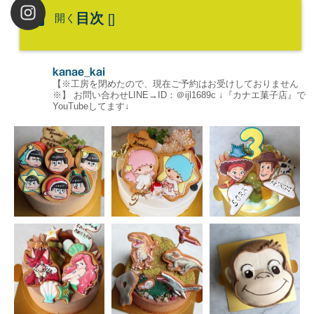
目次
開く
[
]
kanae_kai
【※工房を閉めたので、現在ご予約はお受けしておりません
※】
お問い合わせLINE→ID：＠ijl1689c
↓『カナエ菓子店』で
YouTubeしてます↓