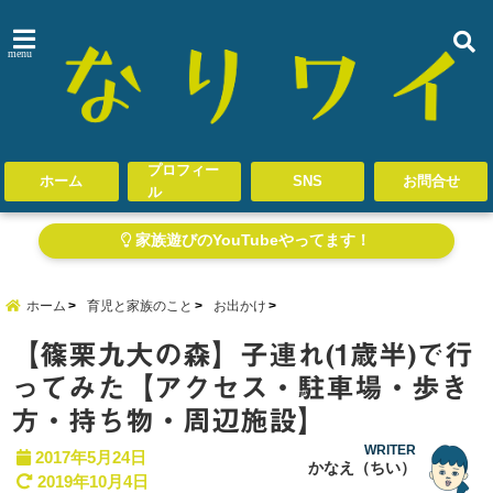
menu
プロフィー
ホーム
SNS
お問合せ
ル
家族遊びのYouTubeやってます！
ホーム
育児と家族のこと
お出かけ
【篠栗九大の森】子連れ(1歳半)で行
ってみた【アクセス・駐車場・歩き
方・持ち物・周辺施設】
WRITER
2017年5月24日
かなえ（ちい）
2019年10月4日