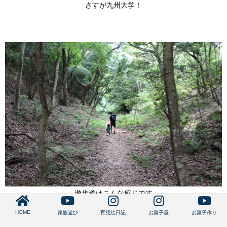
さすが九州大学！
遊歩道はこんな感じです
HOME
家族遊び
育児絵日記
お菓子屋
お菓子作り