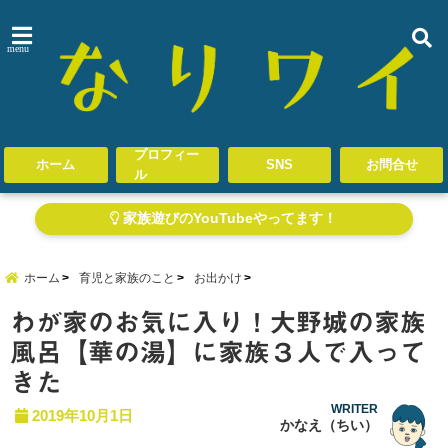
menu
プロフィー
ホーム
SNS
お問合せ
ル
家族遊びのYouTubeやってます！
ホーム
育児と家族のこと
お出かけ
わが家のお気に入り！大野城の家族
風呂【華の湯】に家族３人で入って
きた
WRITER
2019年10月1日
かなえ（ちい）