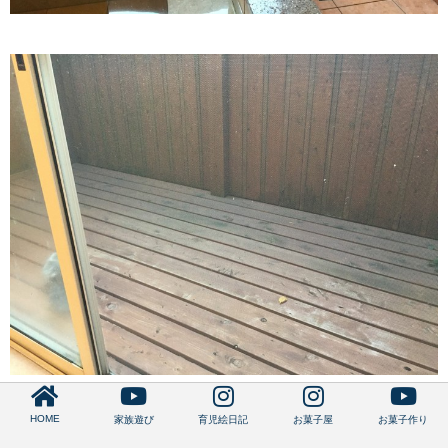
↑使い道は分からないけど、ちょっとしたデッキあります。
HOME
家族遊び
育児絵日記
お菓子屋
お菓子作り