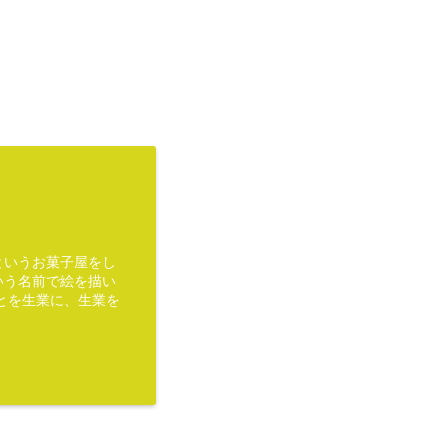
というお菓子屋をし
いう名前で絵を描い
とを生業に、生業を