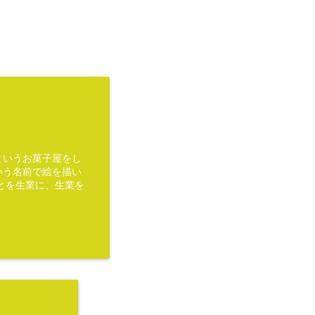
というお菓子屋をし
いう名前で絵を描い
とを生業に、生業を